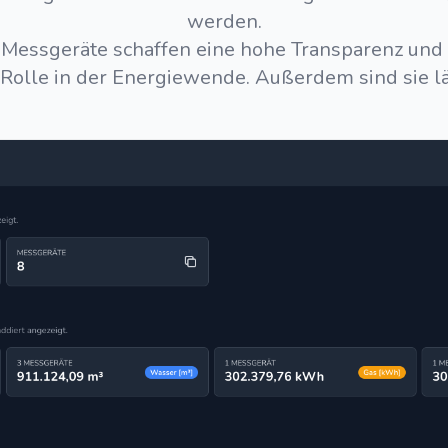
werden.
e Messgeräte schaffen eine hohe Transparenz und 
Rolle in der Energiewende. Außerdem sind sie län