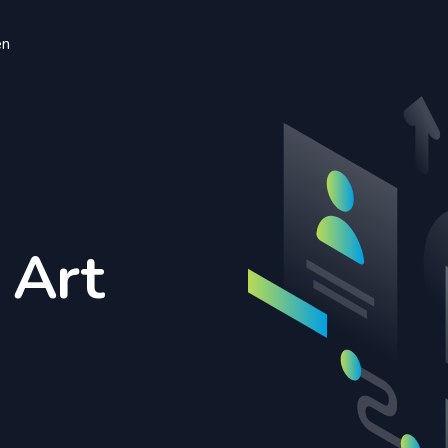
en
 Art